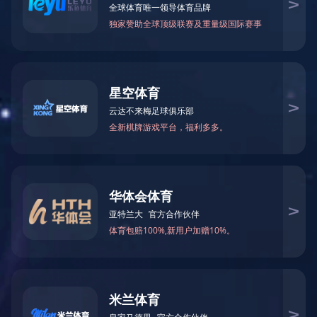
产品与解决方案

灌装封口设备
直线式瓶装无菌灌装拧盖设备
直线式杯装无菌灌装封口设备
无菌型旋转式吹瓶灌装拧盖一体机（含气/非
含气）
无菌自立袋成型灌装封切设备
软袋无菌成型灌装封切设备
联杯无菌成型灌装封切设备
联杯成型灌装封切设备
直线式预制杯超洁净灌装封口设备
超洁净型塑瓶灌装拧盖（封口）设备
旋转式PP输液瓶吹瓶灌装封口一体机
旋转式预制杯灌装封口设备
直线式塑瓶超洁净灌装拧盖设备
旋转式塑瓶称重灌装拧盖设备
吹灌封一体机设备
奶酪棒成型灌装封切设备
后道智能包装生产线