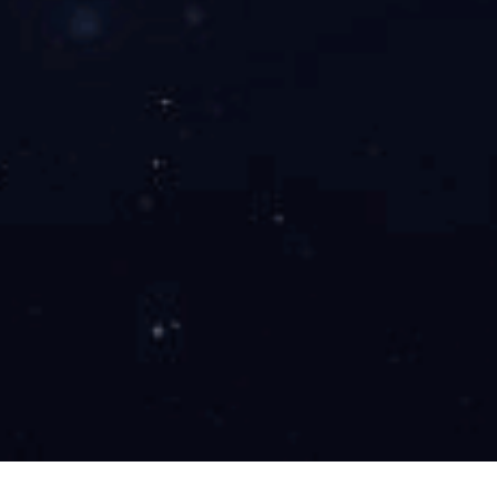
效支持产品快速推向市场。 系统化技术赋能，支持蒙牛实
现“从一到多”的产业链突破 此次推出的深加工产品系列，不
仅是单一品类的成功，更是其构建乳原料全链条数字化能力、
实现柔性共线生产的重要体现。中亚无菌灌装系统以其高兼容
性与稳定性，适配多品类、小批量、高标准的深加工生产需
求，助力实现从“单一产品”到“产品组合”的研发模式转变。
我们的技术贯穿于灌装环节的精准控制与洁净保障，与蒙牛的
GOSS系统（无损有序解析系统）及全流程数字化管理深度融
合，共同确保产品从原料解析到成品灌装的全过程品质如一，
为蒙牛践行“将原奶‘吃干榨尽’” 的深加工理念提供关键技术节
点支持。 共建乳业新生态：从保障品质到赋能产业自主化
长期以来，我国乳原料依赖进口，成为行业发展的瓶颈。蒙牛
通过深耕深加工技术，推动乳原料国产化，不仅是企业自身的
战略跨越，更是对行业供应链自主可控的重要贡献。中亚很荣
幸参与其中，帮助蒙牛一起实现： 延长货架与拓宽市场：无
菌灌装使马斯卡彭等产品实现常温储运，打破冷链限制，助力
蒙牛产品走进更广阔渠道； 保障品质与提升体验：通过全程
无菌防护，确保产品安全稳定，支撑其纯净配方与出色口感，
增强消费信赖； 支持环保与高效生产：灌装过程精准控制，
减少浪费，与蒙牛ESG理念相契合，共同推进绿色制造。
展望未来：持续以技术创新，携手客户引领乳业纵深发展 中
亚与蒙牛在深加工领域的合作，是技术企业与行业领军品牌共