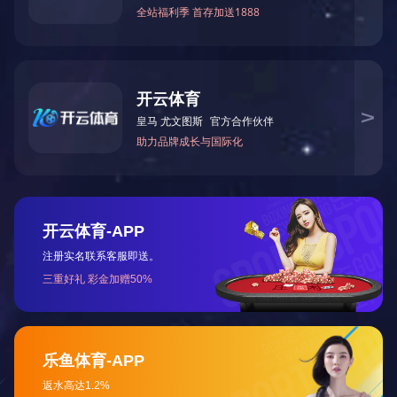
我们的优势
区域覆盖
中亚客户
在线留言
新闻与媒体

企业新闻
行业新闻
投资者关系
开云(中国)

开云(中国)
在线留言