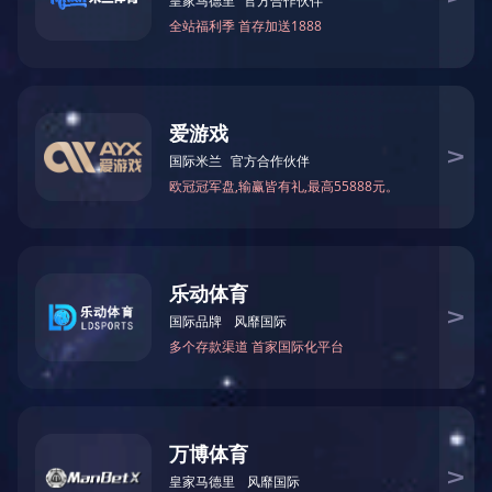
小包装食用油生产线
日化产品生产线
礼品箱生产线
瓶装产品生产线
杯装产品生产线
袋装产品生产线
罐装产品生产线
全自动高速智能裹包设备
全自动智能码垛系统
全自动智能输送系统
塑瓶吹制设备
一步法注吹成型设备（液压版）
一步法注吹成型设备（全电版）
一步法注拉吹成型设备（液压版）
一步法注拉吹成型设备(全电版）
一步法挤吹成型设备（液压版）
一步法挤吹成型设备（全电版）
两步法高速PET塑瓶拉吹成型设备
销售与服务
