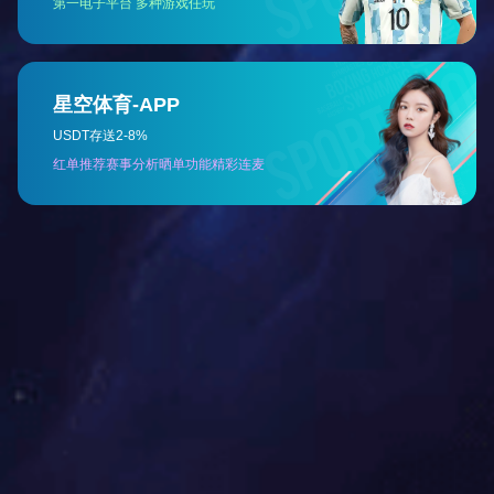
戮力同心 奋楫笃行
为表彰先进、凝聚合力，1月24日，公司组织年度优秀团队
成员，前往坐落于大径山乡村国家公园，毗邻千年古道与禅寺
的径山书院开展了为期一天的“勠力同心·奋楫笃行”主题团建
活动。 破冰组队、旱地冰壶、飞盘嘉年华等团队协作项
目，团队成员间协作互通，争相比拼，通过一天的团队竞技，
团队成员在策略配合与即时沟通中进一步增强了凝聚力与协作
精神，绘就了一幅团结协作、奋勇向前的生动画卷，活动在积
极热烈的氛围中圆满结束。 此次团建不仅是一次身心的放
松，更是一次团队的淬炼。大家深刻体会到信任、协作与担当
的重要性，并将把这份凝聚力与拼搏精神带回工作岗位，为实
现公司新一年的发展目标继续并肩奋斗。 未来，公司将
持续通过多元团建形式，打造更具凝聚力与活力的团队，助力
业务发展再上新台阶，为员工提供更多展示自我、增进交流的
平台，共同书写公司发展新篇章！
点击查看更多
