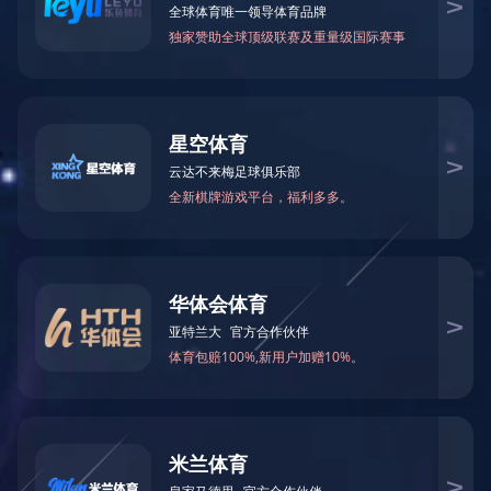
产品与解决方案

灌装封口设备
直线式瓶装无菌灌装拧盖设备
直线式杯装无菌灌装封口设备
无菌型旋转式吹瓶灌装拧盖一体机（含气/非
含气）
无菌自立袋成型灌装封切设备
软袋无菌成型灌装封切设备
联杯无菌成型灌装封切设备
联杯成型灌装封切设备
直线式预制杯超洁净灌装封口设备
超洁净型塑瓶灌装拧盖（封口）设备
旋转式PP输液瓶吹瓶灌装封口一体机
旋转式预制杯灌装封口设备
直线式塑瓶超洁净灌装拧盖设备
旋转式塑瓶称重灌装拧盖设备
吹灌封一体机设备
奶酪棒成型灌装封切设备
后道智能包装生产线