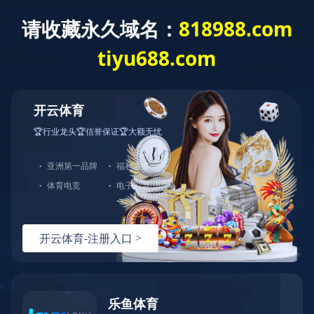
旗下企业
中亚自动售卖机
麦杰思物联网
EN
首页
关于中亚

公司简介
发展历程
企业文化
中亚荣誉
技术创新
品质管理
精密制造