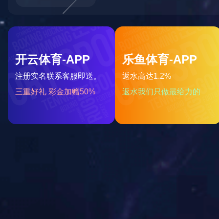
日化产品生产线
礼品箱生产线
瓶装产品生产线
杯装产品生产线
袋装产品生产线
罐装产品生产线
全自动高速智能裹包设备
全自动智能码垛系统
全自动智能输送系统
塑瓶吹制设备
一步法注吹成型设备（液压版）
一步法注吹成型设备（全电版）
一步法注拉吹成型设备（液压版）
一步法注拉吹成型设备(全电版）
一步法挤吹成型设备（液压版）
一步法挤吹成型设备（全电版）
两步法高速PET塑瓶拉吹成型设备
销售与服务

我们的优势