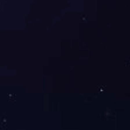
[[[[[[[[[[[[[[[[[[[[[[[[[[[[[[[[[[[[[[[[[[[[[[[[[[[[[[[[[[[[[[[[[[[[[[[[[[[[[[[产品参数,
]]]]]]]]]]]]]]]]]]]]]]]]]]]]]]]]]]]]]]]]]]]]]]]]]]]]]]]]]]]]]]]]]]]]]]]]]]]]]]
进箱、转箱、分排、成堆、移堆、提堆、进托、下堆、出