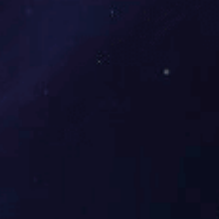
[[[[[[[[[[[[[[[[[[[[[[[[[[[[[[[[[[[[[[[[[[[[[[[[[[[[[[[[[[[[[[[[[[[[[[[[[[[[[[[[[[[[[[
]]]]]]]]]]]]]]]]]]]]]]]]]]]]]]]]]]]]]]]]]]]]]]]]]]]]]]]]]]]]]]]]]]]]]]]]]]]]]]]]]]]]]]]]
用油脂等行业。完成各种包装形式产品的自动码垛。全自动完成
品牌智能机器人