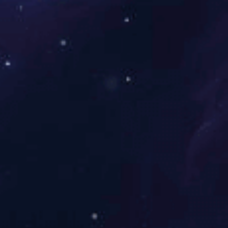
产品描述
[[[[[[[[[[[[[[[[[[[[[[[[[[[[[[[[[[[[[[[[[[[[[[[[[[[[[[[[[[[[[[[[[[[[[[[[[[[[[[[[[[[[[
参数]]]]]]]]]]]]]]]]]]]]]]]]]]]]]]]]]]]]]]]]]]]]]]]]]]]]]]]]]]]]]]]]]]]]]]]]]]]]]]]]]]]]
适用于乳制品、矿泉水、酒类、饮料、医药、日化以及食
垛等动作。选用 ABB 、 FANUC、KUKA等国际知名
未找到相应参数组，请于后台属性模板中添加
上一个
XTB系列全自动高速智能裹包机
下一个
no
返回上一页
sales@zhongyagroup.com