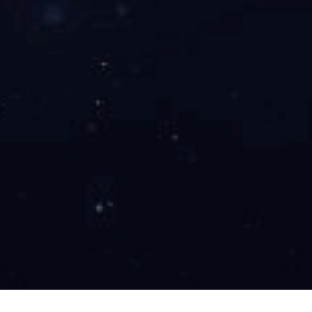
旋转式塑瓶无菌灌装拧盖设备（含气/非含气）
/查看更多/
旋转式塑瓶无菌灌装拧盖设备（含气/非含气）
/查看更多/
DXRA系列全自动无菌型塑杯成型灌装封切机
/查看更多/
DXRA系列全自动无菌型塑杯成型灌装封切机
/查看更多/