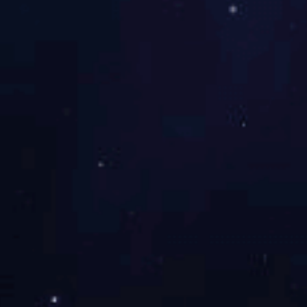
/查看更多/
DUBL系列全自动直线式塑瓶灌装封口设备
/查看更多/
上一页
1
下一页
返回上一页
sales@zhongyagroup.com