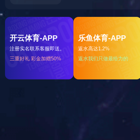
日化产品生产线
礼品箱生产线
瓶装产品生产线
杯装产品生产线
袋装产品生产线
罐装产品生产线
全自动高速智能裹包设备
全自动智能码垛系统
全自动智能输送系统
塑瓶吹制设备
一步法注吹成型设备（液压版）
一步法注吹成型设备（全电版）
一步法注拉吹成型设备（液压版）
一步法注拉吹成型设备(全电版）
一步法挤吹成型设备（液压版）
一步法挤吹成型设备（全电版）
两步法高速PET塑瓶拉吹成型设备
销售与服务

我们的优势