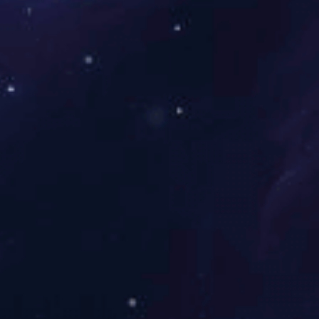
一步法注吹设备
一步法注拉吹设备
一步法挤吹设备
两步法旋转式拉吹设备
您现在的位置：
首页
>
产品与解决方案
>
灌装封口设备
>
直线式塑瓶灌装封口设备
DUBL系列全自动直线式塑瓶灌装封口设备