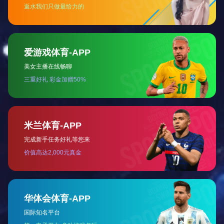


您现在的位置：
首页
>
产品与解决方案
>
灌装封口设备
>
直线式塑瓶灌装封口设备
>
DUBL系列全自动直线式塑瓶灌装封口设备
浏览量:
1000