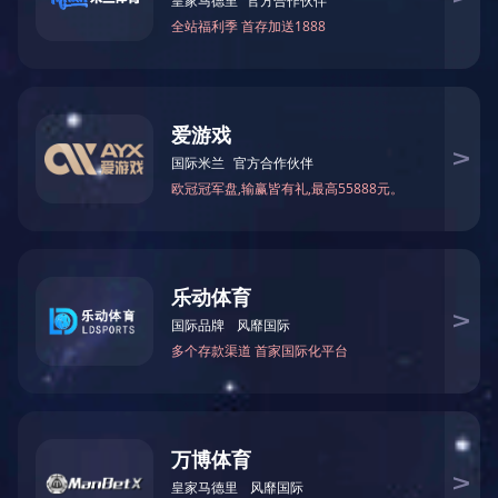
小包装食用油生产线
日化产品生产线
礼品箱生产线
瓶装产品生产线
杯装产品生产线
袋装产品生产线
罐装产品生产线
全自动高速智能裹包设备
全自动智能码垛系统
全自动智能输送系统
塑瓶吹制设备
一步法注吹成型设备（液压版）
一步法注吹成型设备（全电版）
一步法注拉吹成型设备（液压版）
一步法注拉吹成型设备(全电版）
一步法挤吹成型设备（液压版）
一步法挤吹成型设备（全电版）
两步法高速PET塑瓶拉吹成型设备
销售与服务
