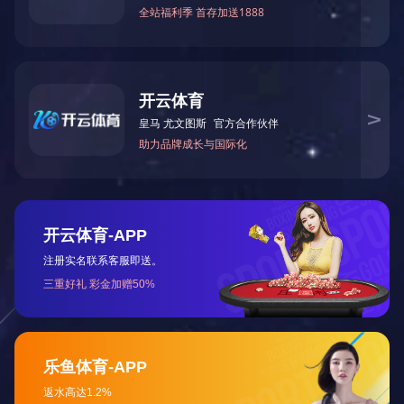
我们的优势
区域覆盖
中亚客户
在线留言
新闻与媒体

企业新闻
行业新闻
投资者关系
开云(中国)

开云(中国)
在线留言