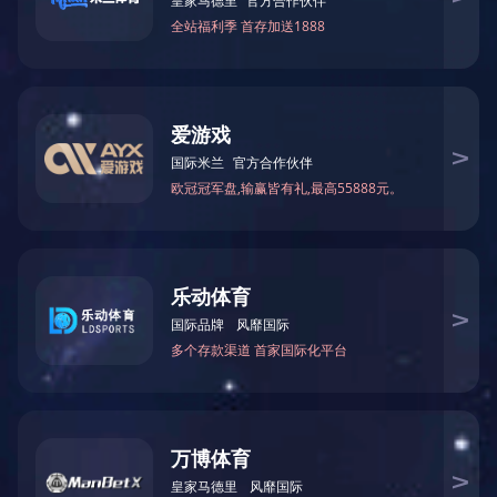
小包装食用油生产线
日化产品生产线
礼品箱生产线
瓶装产品生产线
杯装产品生产线
袋装产品生产线
罐装产品生产线
全自动高速智能裹包设备
全自动智能码垛系统
全自动智能输送系统
塑瓶吹制设备
一步法注吹成型设备（液压版）
一步法注吹成型设备（全电版）
一步法注拉吹成型设备（液压版）
一步法注拉吹成型设备(全电版）
一步法挤吹成型设备（液压版）
一步法挤吹成型设备（全电版）
两步法高速PET塑瓶拉吹成型设备
销售与服务
