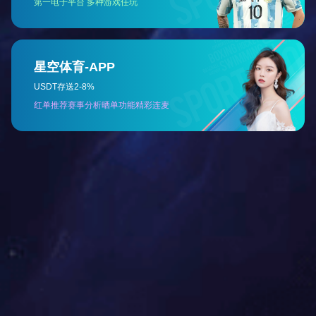
2025年限制性股票激励计划激
励对象名单
分类：
企业新闻
作者：
来源：
发布时间：
2025-08-29
访问量：
0
【概要描述】
开云官方注册
2025 年限制性股票激励计划激励对象名单
[荐]
2025年限制性股票激励计划激
励对象名单