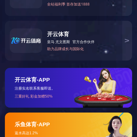
我们的优势
区域覆盖
中亚客户
在线留言
新闻与媒体

企业新闻
行业新闻
投资者关系
开云(中国)

开云(中国)
在线留言