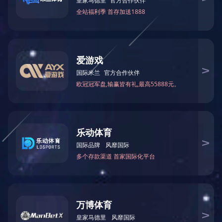
小包装食用油生产线
日化产品生产线
礼品箱生产线
瓶装产品生产线
杯装产品生产线
袋装产品生产线
罐装产品生产线
全自动高速智能裹包设备
全自动智能码垛系统
全自动智能输送系统
塑瓶吹制设备
一步法注吹成型设备（液压版）
一步法注吹成型设备（全电版）
一步法注拉吹成型设备（液压版）
一步法注拉吹成型设备(全电版）
一步法挤吹成型设备（液压版）
一步法挤吹成型设备（全电版）
两步法高速PET塑瓶拉吹成型设备
销售与服务
