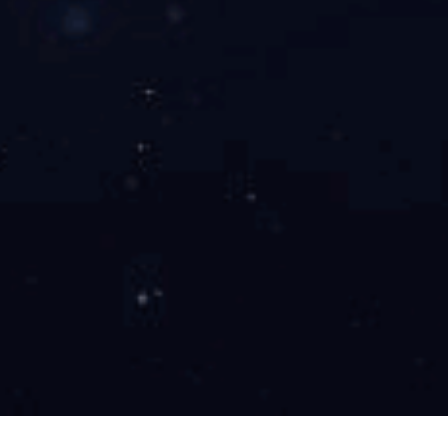
未来，公司将持续通过多元团建形式，打造更具凝聚力与
活力的团队，助力业务发展再上新台阶，为员工提供更多展示
自我、增进交流的平台，共同书写公司发展新篇章！
分类：
新闻与媒体
作者：
中亚股份
来源：
中亚股份
发布时间：
2026-01-29
访问量：
0
详情
—— 公司举行年度优秀团队团建活动