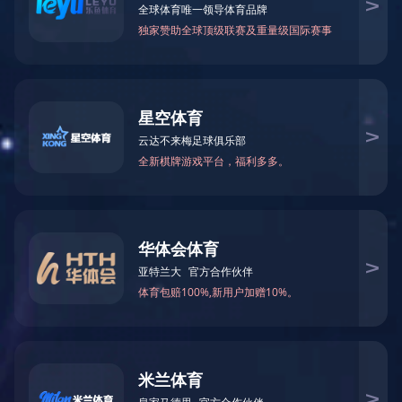
产品与解决方案

灌装封口设备
直线式瓶装无菌灌装拧盖设备
直线式杯装无菌灌装封口设备
无菌型旋转式吹瓶灌装拧盖一体机（含气/非
含气）
无菌自立袋成型灌装封切设备
软袋无菌成型灌装封切设备
联杯无菌成型灌装封切设备
联杯成型灌装封切设备
直线式预制杯超洁净灌装封口设备
超洁净型塑瓶灌装拧盖（封口）设备
旋转式PP输液瓶吹瓶灌装封口一体机
旋转式预制杯灌装封口设备
直线式塑瓶超洁净灌装拧盖设备
旋转式塑瓶称重灌装拧盖设备
吹灌封一体机设备
奶酪棒成型灌装封切设备
后道智能包装生产线