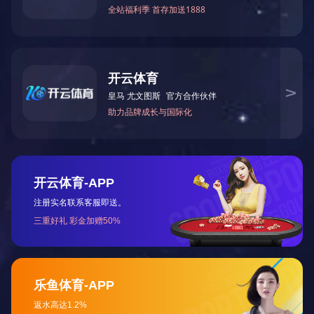
我们的优势
区域覆盖
中亚客户
在线留言
新闻与媒体

企业新闻
行业新闻
投资者关系
开云(中国)

开云(中国)
在线留言