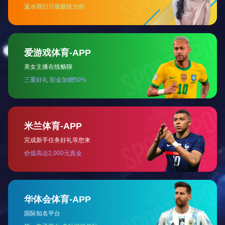


企业新闻
行业新闻


您现在的位置：
首页
>
新闻与媒体
[荐]
戮力同心 奋楫笃行