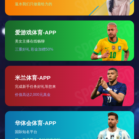


企业新闻
行业新闻


您现在的位置：
首页
>
新闻与媒体
可口可乐推出益生元苏打水品