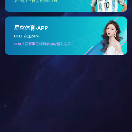
牌 Simply Pop
分类：
新闻与媒体
作者：
FOODTALKS
来源：
FoodTalks-全球食品资讯
发布时间：
2025-03-07
访问量：
0
【概要描述】
可口可乐正式推出益生元苏打水品牌Simply
Pop，进军健康饮料市场，向苏打水品牌Olipop和Poppi发起挑
战。Simply Pop首批产品以果味为主，包括菠萝芒果、青柠、
草莓等，产品不含糖，添加了25%至30%的真实果汁，并含有
维生素C、锌以及6克益生元纤维。
近年来，传统苏打水因健康问题和替代品增加而消费量下降，
但益生元苏打水因健康属性迅速崛起。据欧睿国际
（Euromonitor International）数据，美国消化健康软饮料市场
从2020年的1.97亿美元增长到2024年的4.4亿美元。据了解，
Simply Pop将于2月下旬在美国西海岸和东南部地区率先上