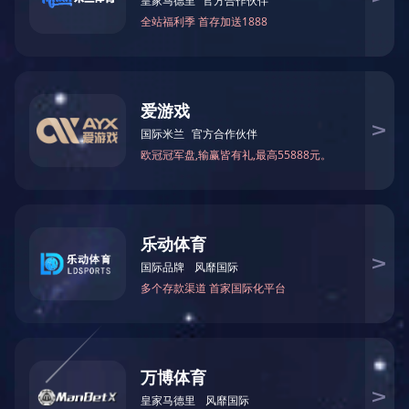
小包装食用油生产线
日化产品生产线
礼品箱生产线
瓶装产品生产线
杯装产品生产线
袋装产品生产线
罐装产品生产线
全自动高速智能裹包设备
全自动智能码垛系统
全自动智能输送系统
塑瓶吹制设备
一步法注吹成型设备（液压版）
一步法注吹成型设备（全电版）
一步法注拉吹成型设备（液压版）
一步法注拉吹成型设备(全电版）
一步法挤吹成型设备（液压版）
一步法挤吹成型设备（全电版）
两步法高速PET塑瓶拉吹成型设备
销售与服务
