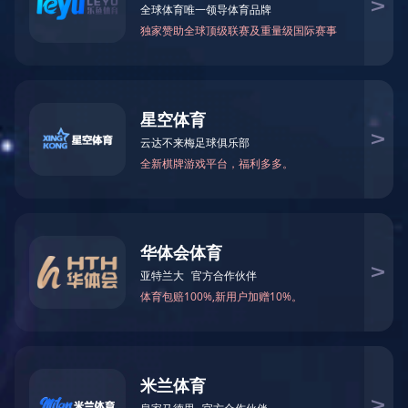
产品与解决方案

灌装封口设备
直线式瓶装无菌灌装拧盖设备
直线式杯装无菌灌装封口设备
无菌型旋转式吹瓶灌装拧盖一体机（含气/非
含气）
无菌自立袋成型灌装封切设备
软袋无菌成型灌装封切设备
联杯无菌成型灌装封切设备
联杯成型灌装封切设备
直线式预制杯超洁净灌装封口设备
超洁净型塑瓶灌装拧盖（封口）设备
旋转式PP输液瓶吹瓶灌装封口一体机
旋转式预制杯灌装封口设备
直线式塑瓶超洁净灌装拧盖设备
旋转式塑瓶称重灌装拧盖设备
吹灌封一体机设备
奶酪棒成型灌装封切设备
后道智能包装生产线