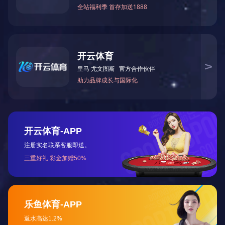
我们的优势
区域覆盖
中亚客户
在线留言
新闻与媒体

企业新闻
行业新闻
投资者关系
开云(中国)

开云(中国)
在线留言