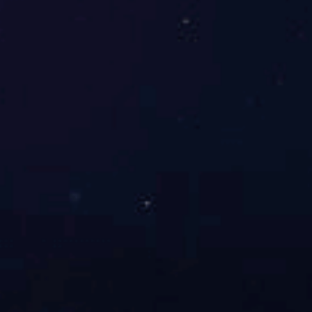
从2020年的1.97亿美元增长到2024年的4.4亿美元。据了解，
Simply Pop将于2月下旬在美国西海岸和东南部地区率先上
市。
分类：
新闻与媒体
作者：
FOODTALKS
来源：
FoodTalks-全球食品资讯
发布时间：
2025-03-07
访问量：
0
详情
可口可乐正式推出益生元苏打水品牌Simply Pop，进军健
康饮料市场，向苏打水品牌Olipop和Poppi发起挑战。Simply
Pop首批产品以果味为主，包括菠萝芒果、青柠、草莓等，产
品不含糖，添加了25%至30%的真实果汁，并含有维生素C、
锌以及6克益生元纤维。