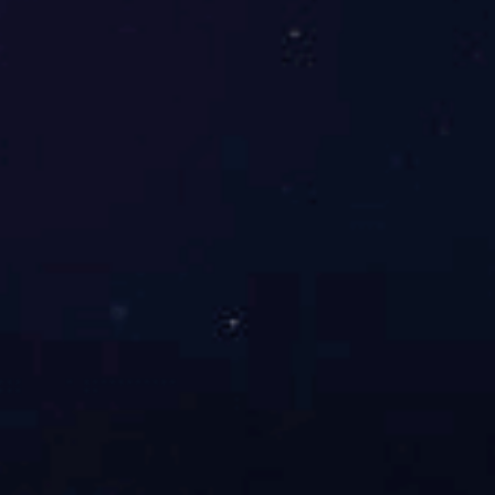
【概要描述】
2024年3月6-8日，CBST2024第十二届中国国际饮料工业
科技展在上海新国际展览中心举办。本届展会，以“品牌展会
饮领创新”为主题，汇集来自全球近300家展商、千余件展品，
全方位展示了饮料工业科技领域的前沿创新成果，吸引了国内
外近3万名专业观众现场观展。
中亚携BFCA系列全自动无菌型旋转式吹瓶灌装拧盖一体
设备（含气/非含气）、DABL系列全自动无菌型塑瓶灌装拧
盖设备，双双亮相，围绕行业发展的“重点”、业界关注的“热
点”、市场需求的“卖点”、技术瓶颈的“痛点”，向客户展示各
类无菌创新解决方案，并推进交流与合作。
数字化与智能化快速发展，饮料行业也正在历经前所未有