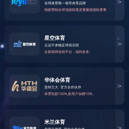
产品与解决方案

灌装封口设备
直线式瓶装无菌灌装拧盖设备
直线式杯装无菌灌装封口设备
无菌型旋转式吹瓶灌装拧盖一体机（含气/非
含气）
无菌自立袋成型灌装封切设备
软袋无菌成型灌装封切设备
联杯无菌成型灌装封切设备
联杯成型灌装封切设备
直线式预制杯超洁净灌装封口设备
超洁净型塑瓶灌装拧盖（封口）设备
旋转式PP输液瓶吹瓶灌装封口一体机
旋转式预制杯灌装封口设备
直线式塑瓶超洁净灌装拧盖设备
旋转式塑瓶称重灌装拧盖设备
吹灌封一体机设备
奶酪棒成型灌装封切设备
后道智能包装生产线