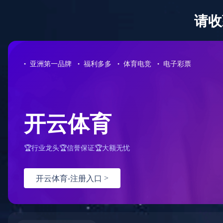
旗下企业
中亚自动售卖机
麦杰思物联网
EN
首页
关于中亚

公司简介
发展历程
企业文化
中亚荣誉
技术创新
品质管理
精密制造