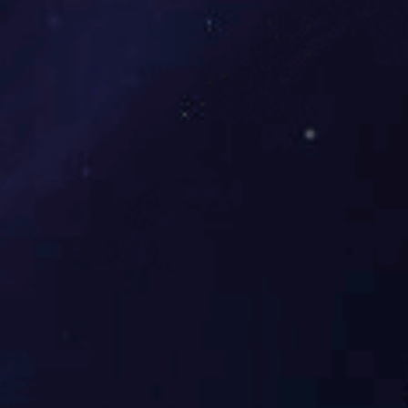
[[[[[[[[[[[[[[[[[[[[[[[[[[[[[[[[[[[[[[[[[[[[[[[[[[[[[[[[[[[[[[[[[[[[[[[[[[[[[[[[[[[[[[
]]]]]]]]]]]]]]]]]]]]]]]]]]]]]]]]]]]]]]]]]]]]]]]]]]]]]]]]]]]]]]]]]]]]]]]]]]]]]]]]]]]]]]]]
灌装系统，灌装精度高，速度快
盖（泵）、装箱、码垛和输送